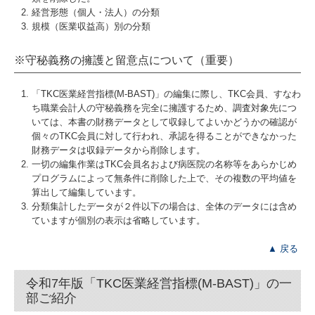
経営形態（個人・法人）の分類
規模（医業収益高）別の分類
※守秘義務の擁護と留意点について（重要）
「TKC医業経営指標(M-BAST)」の編集に際し、TKC会員、すなわ
ち職業会計人の守秘義務を完全に擁護するため、調査対象先につ
いては、本書の財務データとして収録してよいかどうかの確認が
個々のTKC会員に対して行われ、承認を得ることができなかった
財務データは収録データから削除します。
一切の編集作業はTKC会員名および病医院の名称等をあらかじめ
プログラムによって無条件に削除した上で、その複数の平均値を
算出して編集しています。
分類集計したデータが２件以下の場合は、全体のデータには含め
ていますが個別の表示は省略しています。
▲ 戻る
令和7年版「TKC医業経営指標(M-BAST)」の一
部ご紹介