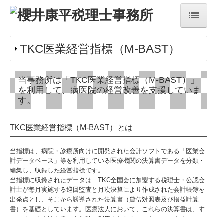
top
TKC医業経営指標（M-BAST）
concept
当事務所は「TKC医業経営指標（M-BAST）」
service
を利用して、病医院の経営改善を支援していま
す。
Topics
information
TKC医業経営指標（M-BAST）とは
office
当指標は、病院・診療所向けに開発された会計ソフトである「医業会
計データベース」等を利用している医療機関の決算書データを分類・
recruit
編集し、収録した経営指標です。
当指標に収録されたデータは、TKC全国会に加盟する税理士・公認会
計士が毎月実施する巡回監査と月次決算により作成された会計帳簿を
出発点とし、そこから誘導された決算書（貸借対照表及び損益計算
書）を基礎としています。医療法人において、これらの決算書は、す