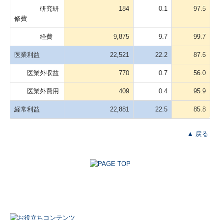
研究研
184
0.1
97.5
修費
経費
9,875
9.7
99.7
医業利益
22,521
22.2
87.6
医業外収益
770
0.7
56.0
医業外費用
409
0.4
95.9
経常利益
22,881
22.5
85.8
▲ 戻る