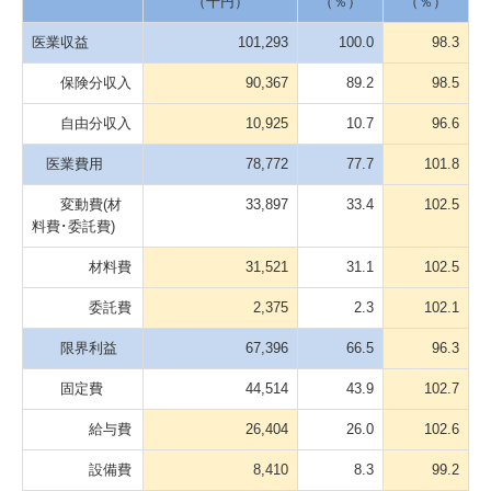
（千円）
（％）
（％）
医業収益
101,293
100.0
98.3
保険分収入
90,367
89.2
98.5
自由分収入
10,925
10.7
96.6
医業費用
78,772
77.7
101.8
変動費(材
33,897
33.4
102.5
料費･委託費)
材料費
31,521
31.1
102.5
委託費
2,375
2.3
102.1
限界利益
67,396
66.5
96.3
固定費
44,514
43.9
102.7
給与費
26,404
26.0
102.6
設備費
8,410
8.3
99.2