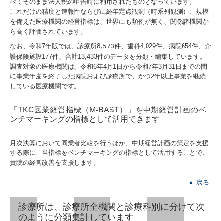
べてそのまま法人税の申告時に利用されたものとなっています。
これだけの精度と速報性ならびに経年定点観測（時系列観測）、規模
を備えた医療機関の経営指標は、世界にも類例が無く、関係諸機関か
ら高く評価されています。
なお、令和7年版では、診療所
件、歯科4,029件、病院654件、介
8,573
護保険施設177件、合計13,433件のデータを分類・編集しています。
調査対象の医療機関は、令和6年4月1日から令和7年3月31日までの間
に事業年度を終了した病院および診療所で、かつ2年以上事業を継続
している医療機関です。
「TKC医業経営指標（M-BAST）」を中期経営計画のベ
ンチマーキングの指標として活用できます
月次決算において同業者比較を行うほか、中期経営計画の策定を支援
する際に、当指標をベンチマーキングの指標として活用することで、
貴院の経営改善を支援します。
▲ 戻る
診療所は、診療所全機関と診療科別に分けて次
のように分類集計しています