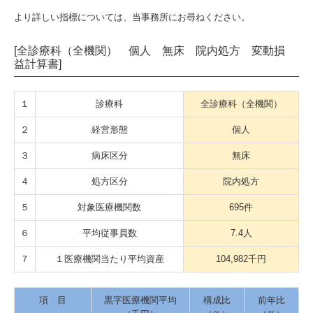
より詳しい指標については、当事務所にお尋ねください。
[全診療科（全機関） 個人 無床 院内処方 変動損
益計算書]
１
診療科
全診療科（全機関）
２
経営形態
個人
３
病床区分
無床
４
処方区分
院内処方
５
対象医療機関数
695件
６
平均従事員数
7.4人
７
１医療機関当たり平均資産
104,982千円
項 目
黒字医療機関平均
構成比
前年比